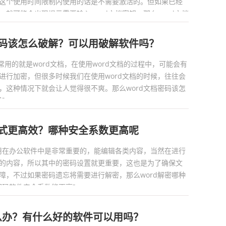
这个使用时间限制内使用的话是不需要激活的。但如果已经
就可能会出现提示需要输入word文档密钥。那么word文档
?...
密码该怎么破解？可以用破解软件吗？
最常用的就是word文档，在使用word文档的过程中，可能会有
进行加密，但很多时候我们在使用word文档的时候，往往会
，这种情况下就会让人觉得很不爽。那么word文档密码该怎
..
方式更高效？哪种安全系数更高呢
作用在办公软件中是非常重要的，能编辑各类内容，当然在进行
的内容，所以其中的密码设置就更重要，这也是为了确保文
障，不过如果密码遗忘将需要进行解密，那么word解密哪种
码软件安全系数能更高?...
么办？有什么好的软件可以用吗？