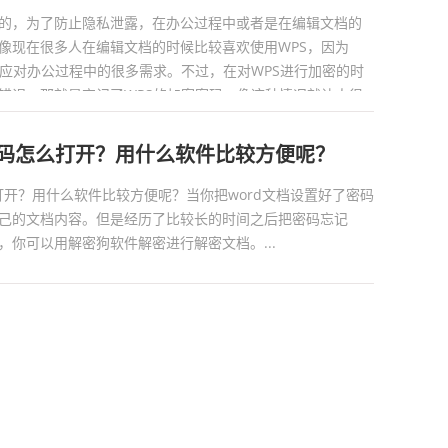
的，为了防止隐私泄露，在办公过程中或者是在编辑文档的
像现在很多人在编辑文档的时候比较喜欢使用WPS，因为
以应对办公过程中的很多需求。不过，在对WPS进行加密的时
错误，那就是忘记了WPS的加密密码，像这种情况就让人很
码怎么办?有什么好的软件可以...
密码怎么打开？用什么软件比较方便呢？
打开？用什么软件比较方便呢？当你把word文档设置好了密码
己的文档内容。但是经历了比较长的时间之后把密码忘记
，你可以用解密狗软件解密进行解密文档。...