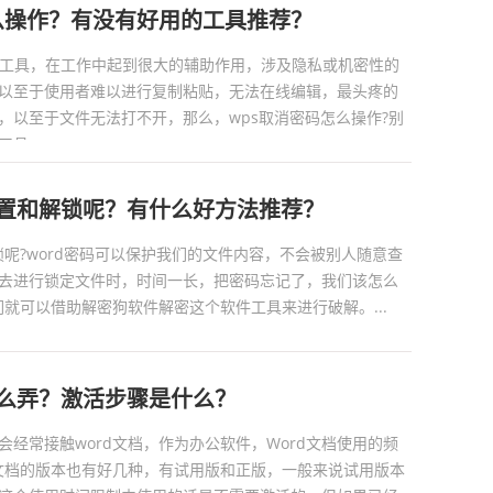
么操作？有没有好用的工具推荐？
备工具，在工作中起到很大的辅助作用，涉及隐私或机密性的
以至于使用者难以进行复制粘贴，无法在线编辑，最头疼的
，以至于文件无法打不开，那么，wps取消密码怎么操作?别
具。...
设置和解锁呢？有什么好方法推荐？
锁呢?word密码可以保护我们的文件内容，不会被别人随意查
去进行锁定文件时，时间一长，把密码忘记了，我们该怎么
们就可以借助解密狗软件解密这个软件工具来进行破解。...
怎么弄？激活步骤是什么？
经常接触word文档，作为办公软件，Word文档使用的频
d文档的版本也有好几种，有试用版和正版，一般来说试用版本