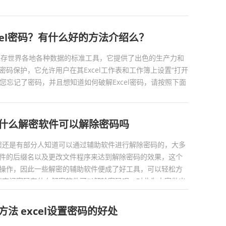
...
cel密码？有什么好的方法介绍么？
el是用于保存世界各地各种数据的标准工具，它提供了出色的生产力和
码保护，它允许用户在其Excel工作表和工作簿上设置“打开
果您忘记了密码，并且想知道如何破解Excel密码，请按照下面
..
码有什么解密软件可以解除密码吗
的失误还是有部分人知道可以通过辅助软件进行解除密码的，大多
件的后缀名以及更改文件程序来达到解除密码的效果，这个
操作，因此一些解密的辅助软件便成了好工具，可以轻松方
cel忘记密码有什么解密软件可以解除密码呢，对此为大家做出
方法 excel设置密码的好处