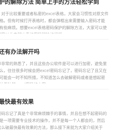
码保护的解除方法 简单上手的方法轻松学到
后，对于比较重要或者私密的excel表格，大家会习惯性对原文件
格。但有时候打开表格时，都会弹框出来需要输入密码才能
有些麻烦。想要excel表格密码保护的解除方法，大家可以使
解密以此来解决表格密码解除的问题。...
了还有办法解开吗
cel非常的熟悉了，并且这些办公软件是可以进行加密，避免里
么，往往很多时候会把excel密码忘记了，密码忘记了且又在
可能会一时不知所措，不知道怎么去破解密码或者是想起密
破解excel密码的内容。...
破最快最有效果
el密码忘记了真是个非常麻烦棘手的事情，并且在想不起密码的
是一项需要专业技术的操作，并不是每一个人都会的，然后
密码怎么破最快最有效果的方法，那么接下来就为大家介绍关于