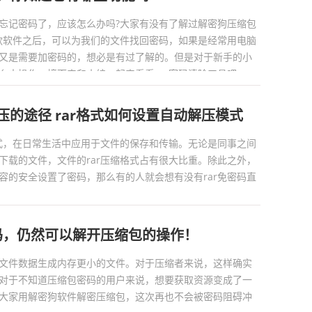
忘记密码了，应该怎么办吗?大家有没有了解过解密狗压缩包
款软件之后，可以为我们的文件找回密码，如果是经常用电脑
又是需要加密码的，想必是有过了解的。但是对于新手的小
去操作，接下来和小编一起来看看rar密码清除工具吧。...
解压的途径 rar格式如何设置自动解压模式
格式，在日常生活中应用于文件的保存和传输。无论是同事之间
下载的文件，文件的rar压缩格式占有很大比重。除此之外，
容的安全设置了密码，那么有的人就会想有没有rar免密码直
码，仍然可以解开压缩包的操作！
文件数据生成内存更小的文件。对于压缩者来说，这样确实
对于不知道压缩包密码的用户来说，想要获取资源变成了一
大家用解密狗软件解密压缩包，这次再也不会被密码阻碍冲