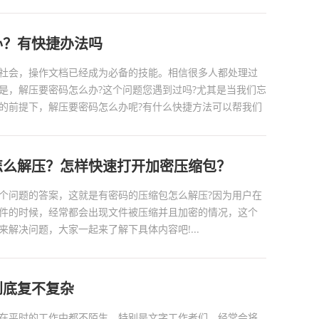
办？有快捷办法吗
社会，操作文档已经成为必备的技能。相信很多人都处理过
是，解压要密码怎么办?这个问题您遇到过吗?尤其是当我们忘
的前提下，解压要密码怎么办呢?有什么快捷方法可以帮我们
怎么解压？怎样快速打开加密压缩包？
个问题的答案，这就是有密码的压缩包怎么解压?因为用户在
件的时候，经常都会出现文件被压缩并且加密的情况，这个
解决问题，大家一起来了解下具体内容吧!...
到底复不复杂
在平时的工作中都不陌生，特别是文字工作者们，经常会将