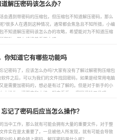
知道解压密码该怎么办？
活会遇到带密码的压缩包，但压缩包不知道解压密码，那么
呢?很多人在遇到这种情况，通常都会焦急且不知所措，小编
包不知道解压密码该怎么办的攻略，希望能对为不知道压缩
帮助，那么请接着看下去吧。...
具，你知道它有哪些功能吗
忘记密码了，应该怎么办吗?大家有没有了解过解密狗压缩包
款软件之后，可以为我们的文件找回密码，如果是经常用电脑
又是需要加密码的，想必是有过了解的。但是对于新手的小
去操作，接下来和小编一起来看看rar密码清除工具吧。...
？忘记了密码后应当怎么操作？
司当中工作，那么就有可能会拥有大量的重要文件，对于整
文件实在是太重要了，一旦被他人所发现，就有可能会导致
分的人都会锁上密码，解压密码是什么呢?...