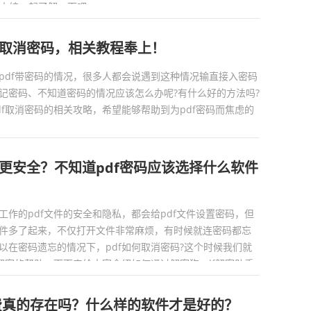
小编一起了解一下吧。...
f取消密码，相关教程奉上！
pdf带密码的情况，很多人都会说遇到这种情况输直接入密码
记密码、不知道密码的情况应该怎么办呢?有什么好的方法吗?
df取消密码的相关攻略，希望能够帮助到为pdf密码而焦虑的
码更安全？不知道pdf密码应该选择什么软件
工作的pdf文件的安全和隐私，都会给pdf文件设置密码，但
件多了起来，不仅打开文件非常麻烦，有时候就连密码都忘
以在密码遗忘的情况下，pdf如何取消密码?这个时候我们就
手解密的帮助，下面来给大家介绍如何通过解密狗pdf解密助手
免费真的存在吗？什么样的软件才是好的？