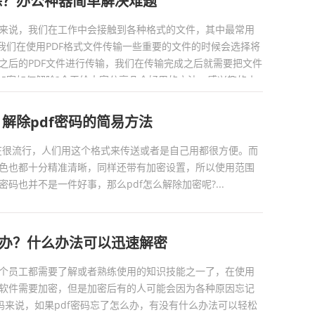
除？办公神器简单解决难题
来说，我们在工作中会接触到各种格式的文件，其中最常用
，我们在使用PDF格式文件传输一些重要的文件的时候会选择将
之后的PDF文件进行传输，我们在传输完成之后就需要把文件
F加密如何解除?今天给大家分享几个好用的方法，感兴趣的小
 解除pdf密码的简易方法
件现在很流行，人们用这个格式来传送或者是自己用都很方便。而
色也都十分精准清晰，同样还带有加密设置，所以使用范围
码也并不是一件好事，那么pdf怎么解除加密呢?...
么办？什么办法可以迅速解密
个员工都需要了解或者熟练使用的知识技能之一了，在使用
软件需要加密，但是加密后有的人可能会因为各种原因忘记
密码来说，如果pdf密码忘了怎么办，有没有什么办法可以轻松