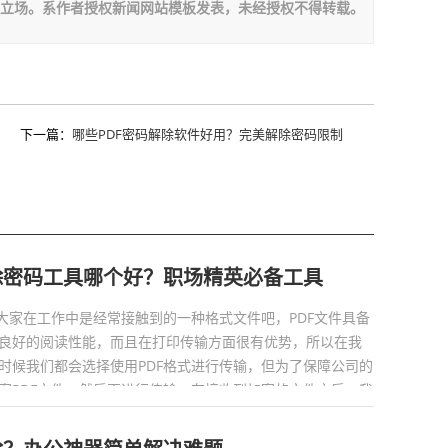
板立场。系作者授权新闻网站模板发表，未经授权不得转载。
下一篇：
哪些PDF密码解除软件好用？完美解除密码限制
除密码工具哪个好？职场精英必备工具
信大家在工作中是经常接触到的一种格式文件吧，PDF文件具备
良好的阅读性能，而且在打印传输方面很有优势，所以在我
时候我们都会选择使用PDF格式进行传输，但为了保障公司的
密PDF文件，然后再进行传输，在接收到加密的文件之后，我
的密码解除，那PDF加...