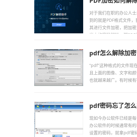
PDF加密如何解
对于我们在职的办公人士
到的就是PDF格式文件
其进行文件加密，把加密
当中的密码解除，那PD
伙伴们赶紧来看看。...
pdf怎么解除加密
“pdf”这种格式的文
且上面的图像、文字和颜
也就越来越广。有时候有密
pdf密码忘了怎
现如今办公软件已经是每
办公软件的时候通常有的
设置的密码，就拿pdf